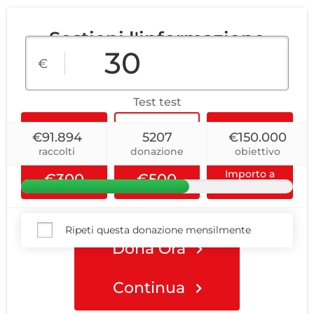
Sostieni l'informazione
libera
€
Test test
€10
€30
€90
€91.894
5207
€150.000
raccolti
donazione
obiettivo
Importo a
€300
€500
scelta
Ripeti questa donazione mensilmente
Dona Ora
Continua